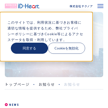
株式会社テクノア
株式会社テクノア
選ばれる理由
このサイトでは、利用状況に基づきお客様に
適切な情報を提供するため、弊社
プライバ
特長
シーポリシー
に基づきCookie等によるアクセ
NEWS
スデータを取得・利用しています。
ワークフロー
お知らせ
同意する
Cookieを無効化
機能・対応健診
サポート
トップページ
お知らせ
お知らせ
導入事例
よくあるご質問
NEWS