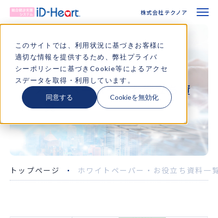
株式会社テクノア
株式会社テクノア
選ばれる理由
このサイトでは、利用状況に基づきお客様に
適切な情報を提供するため、弊社
プライバ
特長
シーポリシー
に基づきCookie等によるアクセ
WHITE PAPERS＆USEFUL MATERIALS
スデータを取得・利用しています。
ホワイトペーパー・お役立ち資
ワークフロー
同意する
Cookieを無効化
料一覧
機能・対応健診
サポート
トップページ
ホワイトペーパー・お役立ち資料一
導入事例
よくあるご質問