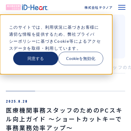
株式会社テクノア
株式会社テクノア
選ばれる理由
このサイトでは、利用状況に基づきお客様に
COLUMN
適切な情報を提供するため、弊社
プライバ
コラム
特長
シーポリシー
に基づきCookie等によるアクセ
スデータを取得・利用しています。
ワークフロー
同意する
Cookieを無効化
トップページ
コラム
医療機関事務スタッフのた
機能・対応健診
サポート
2025.8.28
導入事例
医療機関事務スタッフのためのPCスキ
ル向上ガイド 〜ショートカットキーで
よくあるご質問
事務業務効率アップ〜